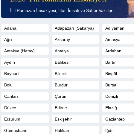
İl İl Ramazan İmsakiyesi, İftar, İmsak ve Sahur Vakitleri
Adana
Adapazarı (Sakarya)
Adıyaman
Ağrı
Aksaray
Amasya
Antakya (Hatay)
Antalya
Ardahan
Aydın
Balıkesir
Bartın
Bayburt
Bilecik
Bingöl
Bolu
Burdur
Bursa
Çankırı
Çorum
Denizli
Düzce
Edirne
Elazığ
Erzurum
Eskişehir
Gaziantep
Gümüşhane
Hakkari
Iğdır