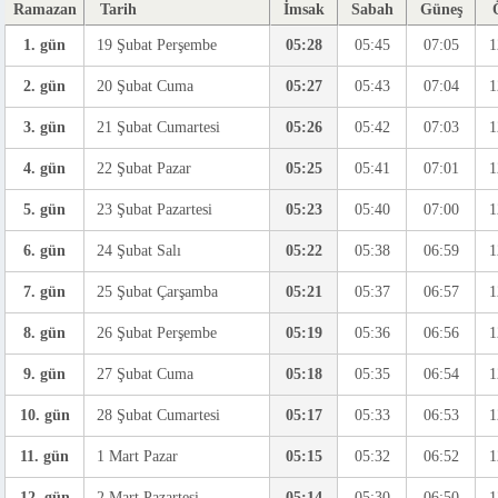
Ramazan
Tarih
İmsak
Sabah
Güneş
1. gün
19 Şubat Perşembe
05:28
05:45
07:05
1
2. gün
20 Şubat Cuma
05:27
05:43
07:04
1
3. gün
21 Şubat Cumartesi
05:26
05:42
07:03
1
4. gün
22 Şubat Pazar
05:25
05:41
07:01
1
5. gün
23 Şubat Pazartesi
05:23
05:40
07:00
1
6. gün
24 Şubat Salı
05:22
05:38
06:59
1
7. gün
25 Şubat Çarşamba
05:21
05:37
06:57
1
8. gün
26 Şubat Perşembe
05:19
05:36
06:56
1
9. gün
27 Şubat Cuma
05:18
05:35
06:54
1
10. gün
28 Şubat Cumartesi
05:17
05:33
06:53
1
11. gün
1 Mart Pazar
05:15
05:32
06:52
1
12. gün
2 Mart Pazartesi
05:14
05:30
06:50
1