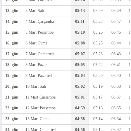
13. gün
3 Mart Salı
05:13
05:29
06:49
1
14. gün
4 Mart Çarşamba
05:11
05:28
06:47
1
15. gün
5 Mart Perşembe
05:10
05:26
06:46
1
16. gün
6 Mart Cuma
05:08
05:25
06:44
1
17. gün
7 Mart Cumartesi
05:07
05:23
06:43
1
18. gün
8 Mart Pazar
05:05
05:22
06:41
1
19. gün
9 Mart Pazartesi
05:04
05:20
06:40
1
20. gün
10 Mart Salı
05:02
05:19
06:38
1
21. gün
11 Mart Çarşamba
05:01
05:17
06:37
1
22. gün
12 Mart Perşembe
04:59
05:16
06:35
1
23. gün
13 Mart Cuma
04:58
05:14
06:34
1
24. gün
14 Mart Cumartesi
04:56
05:12
06:32
1