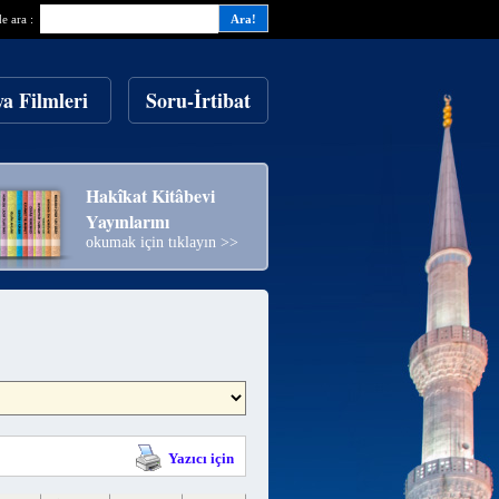
de ara :
ya Filmleri
Soru-İrtibat
Hakîkat Kitâbevi
Yayınlarını
okumak için tıklayın >>
Yazıcı için