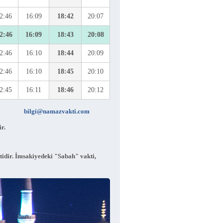
2:46
16:09
18:42
20:07
2:46
16:09
18:43
20:08
2:46
16:10
18:44
20:09
2:46
16:10
18:45
20:10
2:45
16:11
18:46
20:12
bilgi@namazvakti.com
r.
tidir. İmsakiyedeki "Sabah" vakti,