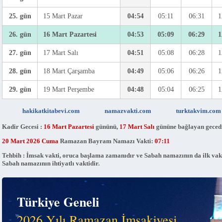
25. gün
15 Mart Pazar
04:54
05:11
06:31
1
26. gün
16 Mart Pazartesi
04:53
05:09
06:29
1
27. gün
17 Mart Salı
04:51
05:08
06:28
1
28. gün
18 Mart Çarşamba
04:49
05:06
06:26
1
29. gün
19 Mart Perşembe
04:48
05:04
06:25
1
hakikatkitabevi.com
namazvakti.com
turktakvim.com
Kadir Gecesi :
16 Mart Pazartesi
gününü,
17 Mart Salı
gününe bağlayan gecedi
20 Mart 2026 Cuma
Ramazan Bayram Namazı Vakti:
07:11
Tehbih : İmsak vakti, oruca başlama zamanıdır ve Sabah namazının da ilk vak
Sabah namazının ihtiyatlı vaktidir.
Türkiye Geneli
2026 Yılı Ramazan İmsakiyesi