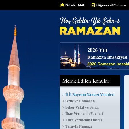
24 Safer 1448
7 Ağustos 2026 Cuma
2026 Yılı
Ramazan İmsakiyesi
2026 Ramazan İmsaki
Merak Edilen Konular
> İl İl Bayram Namazı Vakitleri
> Oruç ve Ramazan
> Seher Vakti ve Sahur
> İftar Vermenin Fazileti
> Fitre Vermenin Önemi
> Teravih Namazı