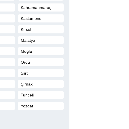
Kahramanmaraş
Kastamonu
Kırşehir
Malatya
Muğla
Ordu
Siirt
Şırnak
Tunceli
Yozgat