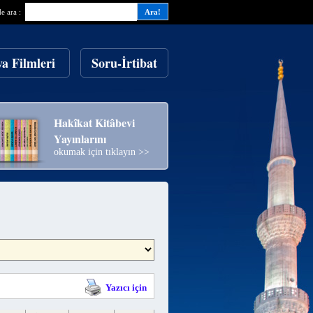
de ara :
ya Filmleri
Soru-İrtibat
Hakîkat Kitâbevi
Yayınlarını
okumak için tıklayın >>
Yazıcı için