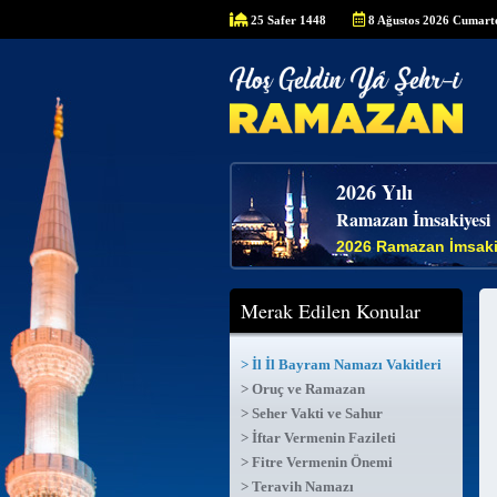
25 Safer 1448
8 Ağustos 2026 Cumarte
2026 Yılı
Ramazan İmsakiyesi
2026 Ramazan İmsaki
Merak Edilen Konular
> İl İl Bayram Namazı Vakitleri
> Oruç ve Ramazan
> Seher Vakti ve Sahur
> İftar Vermenin Fazileti
> Fitre Vermenin Önemi
> Teravih Namazı