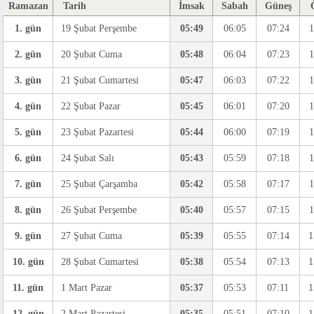
Ramazan
Tarih
İmsak
Sabah
Güneş
1. gün
19 Şubat Perşembe
05:49
06:05
07:24
1
2. gün
20 Şubat Cuma
05:48
06:04
07:23
1
3. gün
21 Şubat Cumartesi
05:47
06:03
07:22
1
4. gün
22 Şubat Pazar
05:45
06:01
07:20
1
5. gün
23 Şubat Pazartesi
05:44
06:00
07:19
1
6. gün
24 Şubat Salı
05:43
05:59
07:18
1
7. gün
25 Şubat Çarşamba
05:42
05:58
07:17
1
8. gün
26 Şubat Perşembe
05:40
05:57
07:15
1
9. gün
27 Şubat Cuma
05:39
05:55
07:14
1
10. gün
28 Şubat Cumartesi
05:38
05:54
07:13
1
11. gün
1 Mart Pazar
05:37
05:53
07:11
1
12. gün
2 Mart Pazartesi
05:35
05:51
07:10
1