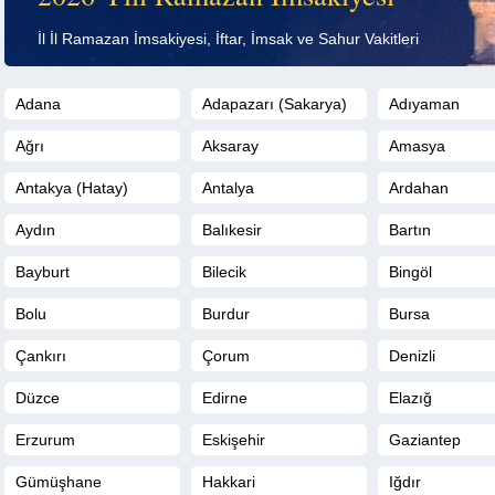
İl İl Ramazan İmsakiyesi, İftar, İmsak ve Sahur Vakitleri
Adana
Adapazarı (Sakarya)
Adıyaman
Ağrı
Aksaray
Amasya
Antakya (Hatay)
Antalya
Ardahan
Aydın
Balıkesir
Bartın
Bayburt
Bilecik
Bingöl
Bolu
Burdur
Bursa
Çankırı
Çorum
Denizli
Düzce
Edirne
Elazığ
Erzurum
Eskişehir
Gaziantep
Gümüşhane
Hakkari
Iğdır