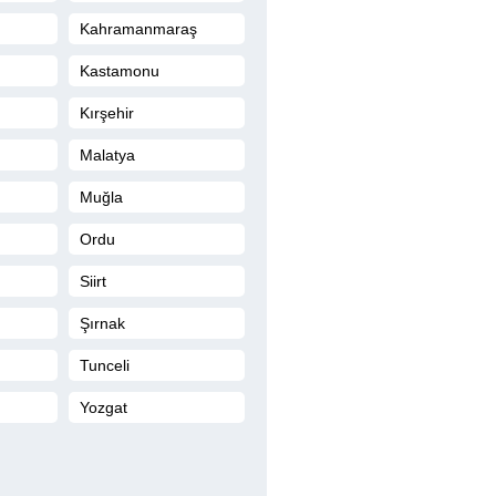
Kahramanmaraş
Kastamonu
Kırşehir
Malatya
Muğla
Ordu
Siirt
Şırnak
Tunceli
Yozgat