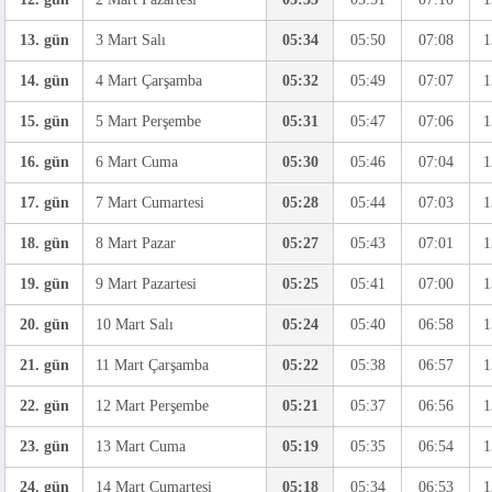
13. gün
3 Mart Salı
05:34
05:50
07:08
1
14. gün
4 Mart Çarşamba
05:32
05:49
07:07
1
15. gün
5 Mart Perşembe
05:31
05:47
07:06
1
16. gün
6 Mart Cuma
05:30
05:46
07:04
1
17. gün
7 Mart Cumartesi
05:28
05:44
07:03
1
18. gün
8 Mart Pazar
05:27
05:43
07:01
1
19. gün
9 Mart Pazartesi
05:25
05:41
07:00
1
20. gün
10 Mart Salı
05:24
05:40
06:58
1
21. gün
11 Mart Çarşamba
05:22
05:38
06:57
1
22. gün
12 Mart Perşembe
05:21
05:37
06:56
1
23. gün
13 Mart Cuma
05:19
05:35
06:54
1
24. gün
14 Mart Cumartesi
05:18
05:34
06:53
1