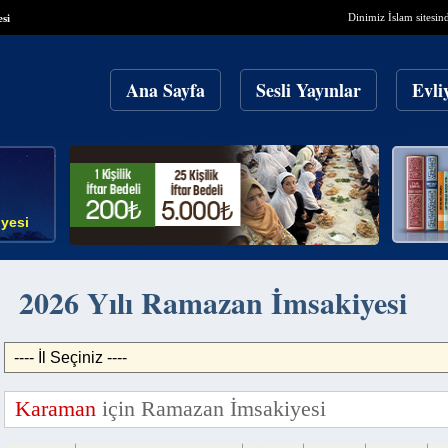
Dinimiz İslam sitesin
si
Ana Sayfa
Sesli Yayınlar
Evli
yesi
2026 Yılı Ramazan İmsakiyesi
Karaman
için Ramazan İmsakiyesi