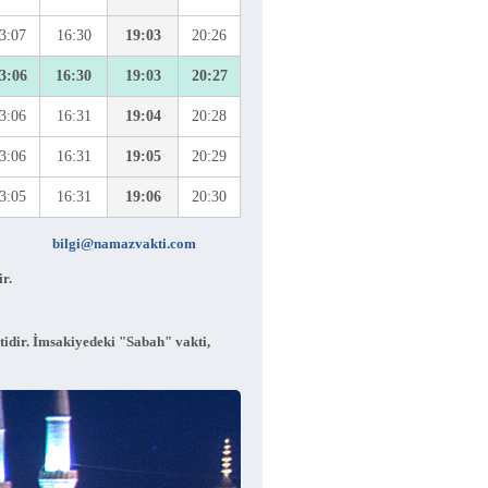
3:07
16:30
19:03
20:26
3:06
16:30
19:03
20:27
3:06
16:31
19:04
20:28
3:06
16:31
19:05
20:29
3:05
16:31
19:06
20:30
bilgi@namazvakti.com
r.
tidir. İmsakiyedeki "Sabah" vakti,