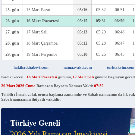
25. gün
15 Mart Pazar
05:16
05:32
06:51
1
26. gün
16 Mart Pazartesi
05:15
05:31
06:50
1
27. gün
17 Mart Salı
05:13
05:29
06:48
1
28. gün
18 Mart Çarşamba
05:12
05:28
06:47
1
29. gün
19 Mart Perşembe
05:10
05:26
06:45
1
hakikatkitabevi.com
namazvakti.com
turktakvim.com
Kadir Gecesi :
16 Mart Pazartesi
gününü,
17 Mart Salı
gününe bağlayan gecedi
20 Mart 2026 Cuma
Ramazan Bayram Namazı Vakti:
07:30
Tehbih : İmsak vakti, oruca başlama zamanıdır ve Sabah namazının da ilk vak
Sabah namazının ihtiyatlı vaktidir.
Türkiye Geneli
2026 Yılı Ramazan İmsakiyesi