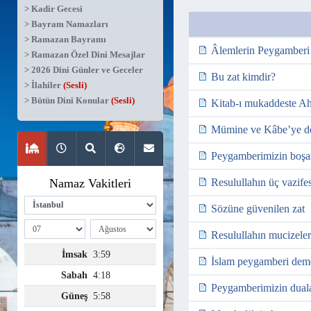
> Kadir Gecesi
> Bayram Namazları
> Ramazan Bayramı
Âlemlerin Peygamberi
> Ramazan Özel Dini Mesajlar
> 2026 Dini Günler ve Geceler
Bu zat kimdir?
> İlahiler
(Sesli)
> Bütün Dini Konular
(Sesli)
Kitab-ı mukaddeste A
Mümine ve Kâbe’ye 
Peygamberimizin boşa
Resulullahın üç vazifes
Sözüne güvenilen zat
Resulullahın mucizele
İslam peygamberi dem
Peygamberimizin duala