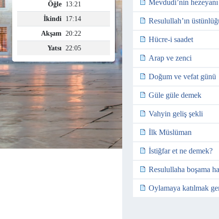
Mevdudi’nin hezeyanı
Resulullah’ın üstünlüğ
Hücre-i saadet
Arap ve zenci
Doğum ve vefat günü
Güle güle demek
Vahyin geliş şekli
İlk Müslüman
İstiğfar et ne demek?
Resulullaha boşama h
Oylamaya katılmak ger