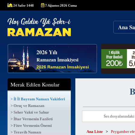
24 Safer 1448
7 Ağustos 2026 Cuma
Ana Sa
2026 Yılı
Ramazan İmsakiyesi
2026 Ramazan İmsakiyesi
Merak Edilen Konular
B
> İl İl Bayram Namazı Vakitleri
> Oruç ve Ramazan
> Seher Vakti ve Sahur
Ses dosyalarındaki 
> İftar Vermenin Fazileti
> Fitre Vermenin Önemi
Ana Liste
>
Peygamber ef
> Teravih Namazı