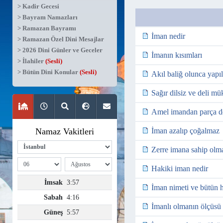
> Kadir Gecesi
> Bayram Namazları
> Ramazan Bayramı
İman nedir
> Ramazan Özel Dini Mesajlar
> 2026 Dini Günler ve Geceler
İmanın kısımları
> İlahiler
(Sesli)
> Bütün Dini Konular
(Sesli)
Akıl baliğ olunca yapıl
Sağır dilsiz ve deli mü
Amel imandan parça de
İman azalıp çoğalmaz
Zerre imana sahip olm
Hakiki iman nedir
İman nimeti ve bütün h
İmanlı olmanın ölçüsü