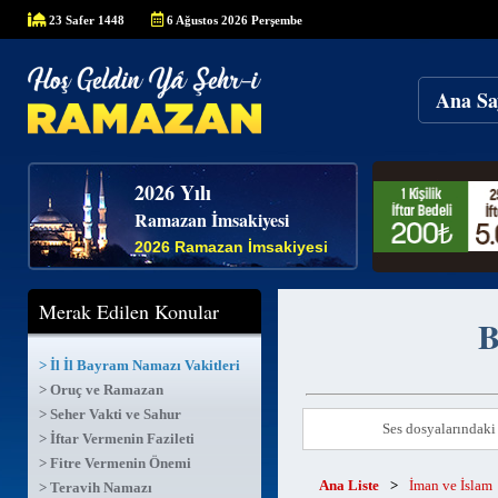
23 Safer 1448
6 Ağustos 2026 Perşembe
Ana Sa
2026 Yılı
Ramazan İmsakiyesi
2026 Ramazan İmsakiyesi
Merak Edilen Konular
B
> İl İl Bayram Namazı Vakitleri
> Oruç ve Ramazan
> Seher Vakti ve Sahur
Ses dosyalarındaki 
> İftar Vermenin Fazileti
> Fitre Vermenin Önemi
Ana Liste
>
İman ve İslam
> Teravih Namazı