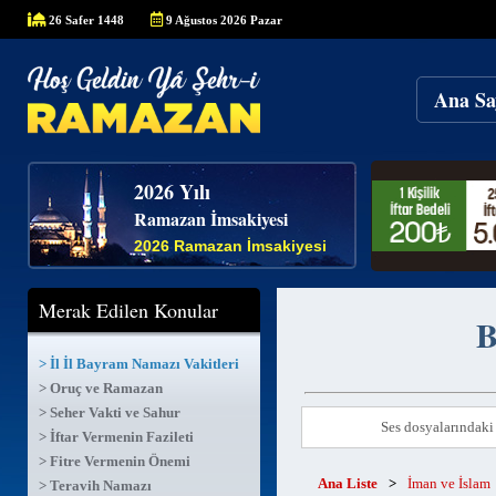
26 Safer 1448
9 Ağustos 2026 Pazar
Ana Sa
2026 Yılı
Ramazan İmsakiyesi
2026 Ramazan İmsakiyesi
Merak Edilen Konular
B
> İl İl Bayram Namazı Vakitleri
> Oruç ve Ramazan
> Seher Vakti ve Sahur
Ses dosyalarındaki 
> İftar Vermenin Fazileti
> Fitre Vermenin Önemi
Ana Liste
>
İman ve İslam
> Teravih Namazı