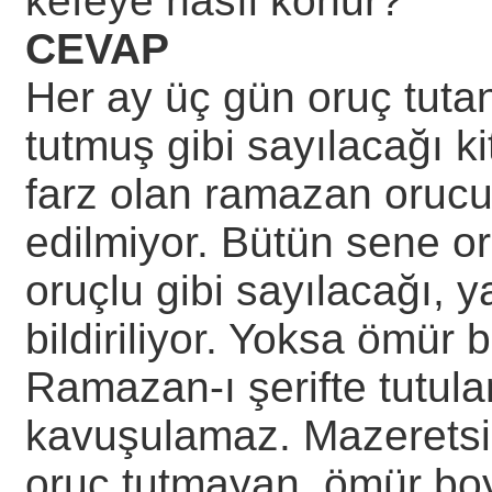
kefeye nasıl konur?
CEVAP
Her ay üç gün oruç tuta
tutmuş gibi sayılacağı ki
farz olan ramazan orucuy
edilmiyor. Bütün sene 
oruçlu gibi sayılacağı, 
bildiriliyor. Yoksa ömür 
Ramazan-ı şerifte tutul
kavuşulamaz. Mazeretsiz
oruç tutmayan, ömür boyu