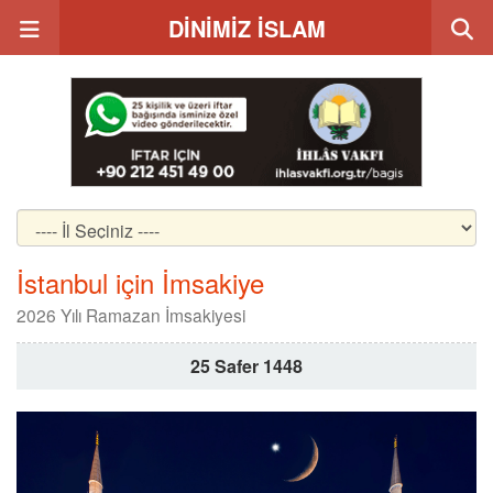
DİNİMİZ İSLAM
İstanbul için İmsakiye
2026 Yılı Ramazan İmsakiyesi
25 Safer 1448