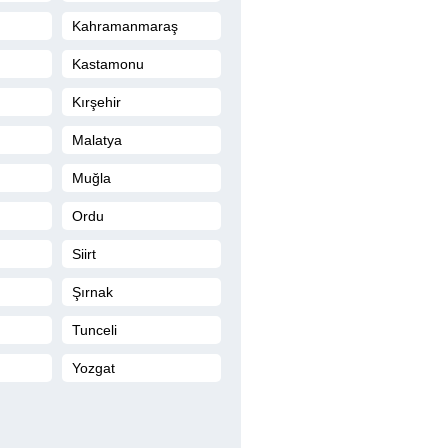
Kahramanmaraş
Kastamonu
Kırşehir
Malatya
Muğla
Ordu
Siirt
Şırnak
Tunceli
Yozgat