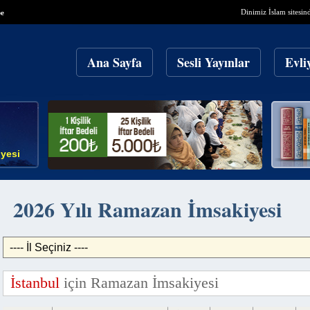
Dinimiz İslam sitesin
be
Ana Sayfa
Sesli Yayınlar
Evli
yesi
2026 Yılı Ramazan İmsakiyesi
İstanbul
için Ramazan İmsakiyesi