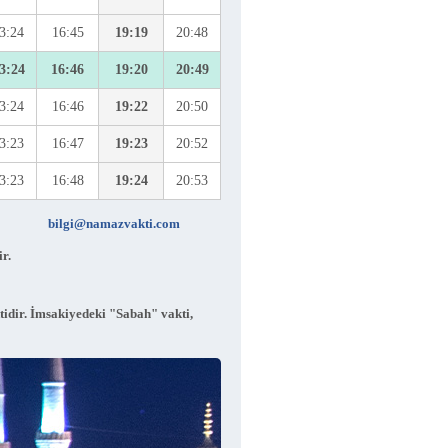
3:24
16:45
19:19
20:48
3:24
16:46
19:20
20:49
3:24
16:46
19:22
20:50
3:23
16:47
19:23
20:52
3:23
16:48
19:24
20:53
bilgi@namazvakti.com
r.
tidir. İmsakiyedeki "Sabah" vakti,