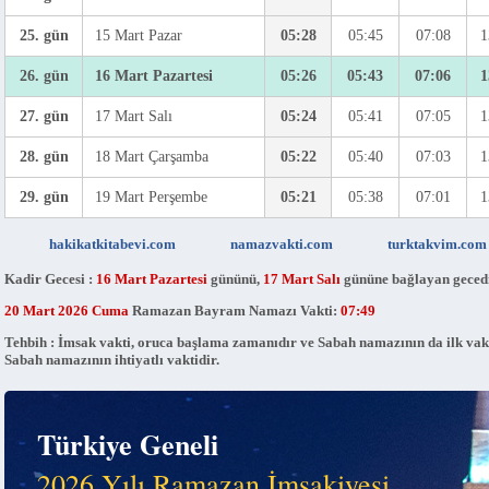
25. gün
15 Mart Pazar
05:28
05:45
07:08
1
26. gün
16 Mart Pazartesi
05:26
05:43
07:06
1
27. gün
17 Mart Salı
05:24
05:41
07:05
1
28. gün
18 Mart Çarşamba
05:22
05:40
07:03
1
29. gün
19 Mart Perşembe
05:21
05:38
07:01
1
hakikatkitabevi.com
namazvakti.com
turktakvim.com
Kadir Gecesi :
16 Mart Pazartesi
gününü,
17 Mart Salı
gününe bağlayan gecedi
20 Mart 2026 Cuma
Ramazan Bayram Namazı Vakti:
07:49
Tehbih : İmsak vakti, oruca başlama zamanıdır ve Sabah namazının da ilk vak
Sabah namazının ihtiyatlı vaktidir.
Türkiye Geneli
2026 Yılı Ramazan İmsakiyesi