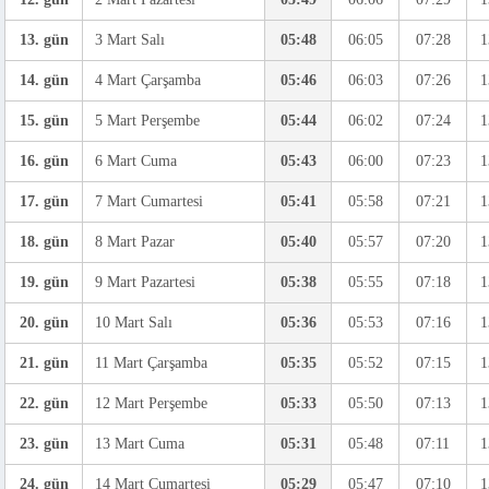
13. gün
3 Mart Salı
05:48
06:05
07:28
1
14. gün
4 Mart Çarşamba
05:46
06:03
07:26
1
15. gün
5 Mart Perşembe
05:44
06:02
07:24
1
16. gün
6 Mart Cuma
05:43
06:00
07:23
1
17. gün
7 Mart Cumartesi
05:41
05:58
07:21
1
18. gün
8 Mart Pazar
05:40
05:57
07:20
1
19. gün
9 Mart Pazartesi
05:38
05:55
07:18
1
20. gün
10 Mart Salı
05:36
05:53
07:16
1
21. gün
11 Mart Çarşamba
05:35
05:52
07:15
1
22. gün
12 Mart Perşembe
05:33
05:50
07:13
1
23. gün
13 Mart Cuma
05:31
05:48
07:11
1
24. gün
14 Mart Cumartesi
05:29
05:47
07:10
1