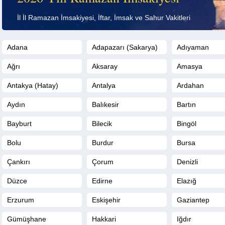
İl İl Ramazan İmsakiyesi, İftar, İmsak ve Sahur Vakitleri
Adana
Adapazarı (Sakarya)
Adıyaman
Ağrı
Aksaray
Amasya
Antakya (Hatay)
Antalya
Ardahan
Aydın
Balıkesir
Bartın
Bayburt
Bilecik
Bingöl
Bolu
Burdur
Bursa
Çankırı
Çorum
Denizli
Düzce
Edirne
Elazığ
Erzurum
Eskişehir
Gaziantep
Gümüşhane
Hakkari
Iğdır