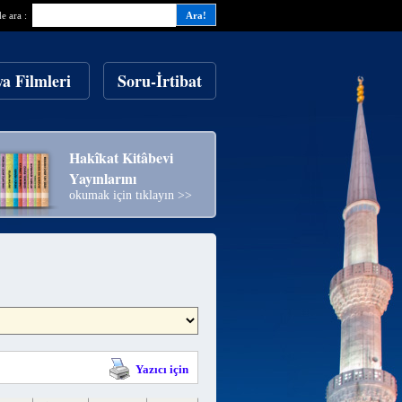
de ara :
ya Filmleri
Soru-İrtibat
Hakîkat Kitâbevi
Yayınlarını
okumak için tıklayın >>
Yazıcı için