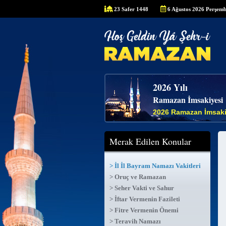
23 Safer 1448
6 Ağustos 2026 Perşem
2026 Yılı
Ramazan İmsakiyesi
2026 Ramazan İmsaki
Merak Edilen Konular
> İl İl Bayram Namazı Vakitleri
> Oruç ve Ramazan
> Seher Vakti ve Sahur
> İftar Vermenin Fazileti
> Fitre Vermenin Önemi
> Teravih Namazı